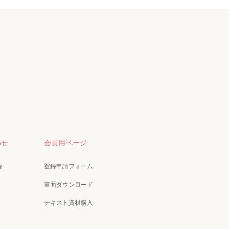
わせ
会員用ページ
録
登録申請フォーム
書面ダウンロード
テキスト資材購入